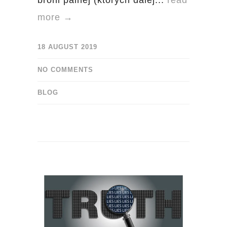
broni palnej (których dalej...
read
more →
18 AUGUST 2019
NO COMMENTS
BLOG