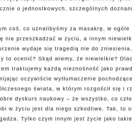
cznie o jednostkowych, szczególnych doznan
ym coś, co uznalibyśmy za masakrę, w ogóle 
ię nie przeszkadzać w życiu, a innym niewielk
rzenie wydaje się tragedią nie do zniesienia
by to ocenić? Skąd wiemy, że niewielkie? Dla
tem traktujemy każdą nieznośność jako praw
ijając oczywiście wytłumaczenie pochodząc
łczesnego świata, w którym rozgościł się i r
obre dyskurs naukowy – że wszystko, co czł
obi w życiu jest dla niego szkodliwe. Tak, to s
gadza. Tylko czym innym jest życie jako taki