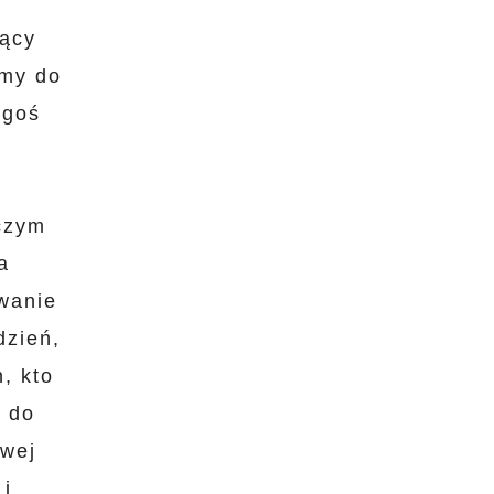
jący
imy do
egoś
 czym
a
wanie
dzień,
, kto
ę do
owej
 i