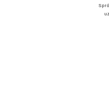
Spró
u