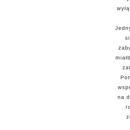
wyłą
Jedn
s
zabu
miał
za
Pom
wspó
na d
r
z