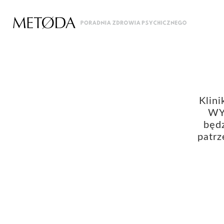
Klin
WY
będ
patrz