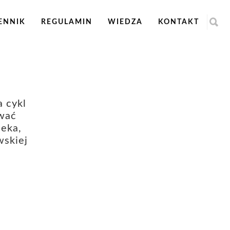
ENNIK
REGULAMIN
WIEDZA
KONTAKT
 cykl
wać
eka,
wskiej