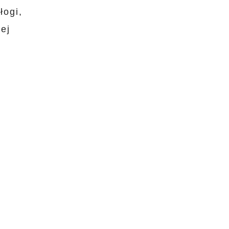
łogi,
ej