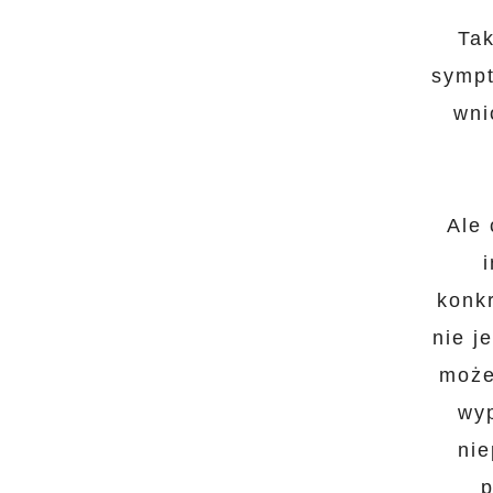
Tak
sympt
wni
Ale 
konk
nie j
może
wyp
nie
p