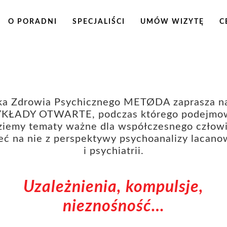
O PORADNI
SPECJALIŚCI
UMÓW WIZYTĘ
C
ika Zdrowia Psychicznego METØDA zaprasza na
KŁADY OTWARTE, podczas którego podejmo
ziemy tematy ważne dla współczesnego człowi
eć na nie z perspektywy psychoanalizy lacano
i psychiatrii.
Uzależnienia, kompulsje,
nieznośność…