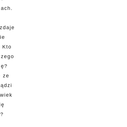
iach.
zdaje
ie
. Kto
czego
dę?
e ze
ządzi
owiek
ię
e?