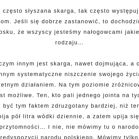
 często słyszana skarga, tak często występu
om. Jeśli się dobrze zastanowić, to dochodz
osku, że wszyscy jesteśmy nałogowcami jaki
rodzaju…
czym innym jest skarga, nawet dojmująca, a
innym systematyczne niszczenie swojego życi
retnym działaniem. Na tym poziomie zróżnico
est możliwe. Ten, kto pali jednego jointa na ty
 być tym faktem zdruzgotany bardziej, niż ten
ija pół litra wódki dziennie, a zatem upija si
przytomności… I nie, nie mówimy tu o narod
redyspozycji narodu polskiego. Mówimy tylko